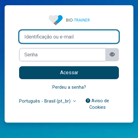
Ir para o conteúdo principal
Acesso a Bio-Tr
Identificação ou e-mail
Senha
Acessar
Perdeu a senha?
Aviso de
Português - Brasil ‎(pt_br)‎
Cookies